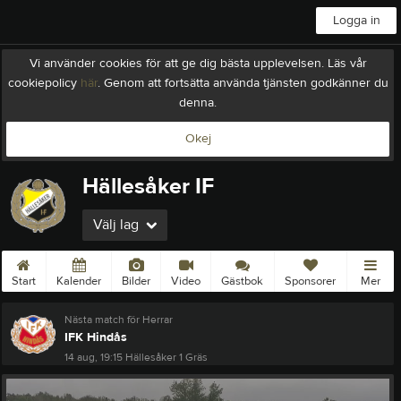
Logga in
Vi använder cookies för att ge dig bästa upplevelsen. Läs vår
cookiepolicy
här
. Genom att fortsätta använda tjänsten godkänner du
denna.
Okej
Hällesåker IF
Välj lag
Start
Kalender
Bilder
Video
Gästbok
Sponsorer
Mer
Nästa match för Herrar
IFK Hindås
14 aug, 19:15
Hällesåker 1 Gräs