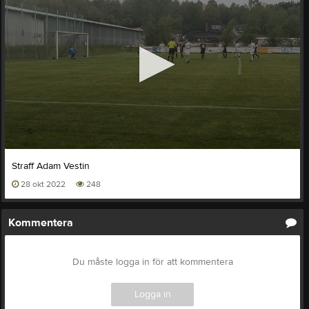
0
seconds
Straff Adam Vestin
of
28 okt 2022
248
0
seconds
Kommentera
Du måste logga in för att kommentera
Logga in