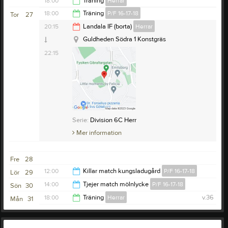
18:00
Träning
Herrar
19:00
18:00
Träning
P/F 16-17-18
Tor
27
Hällesåker IF
19:30
20:15
Landala IF (borta)
Herrar
19:00
Guldheden Södra 1 Konstgräs
22:15
Serie:
Division 6C Herr
Mer information
Fre
28
12:00
Killar match kungsladugård
P/F 16-17-18
Lör
29
14:00
Tjejer match mölnlycke
P/F 16-17-18
Sön
30
13:00
18:00
Träning
Herrar
v.36
Mån
31
15:00
19:30