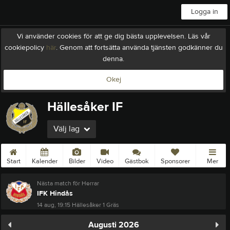
Logga in
Vi använder cookies för att ge dig bästa upplevelsen. Läs vår
cookiepolicy
här
. Genom att fortsätta använda tjänsten godkänner du
denna.
Okej
Hällesåker IF
Välj lag
Start
Kalender
Bilder
Video
Gästbok
Sponsorer
Mer
Nästa match för Herrar
IFK Hindås
14 aug, 19:15
Hällesåker 1 Gräs
Augusti 2026