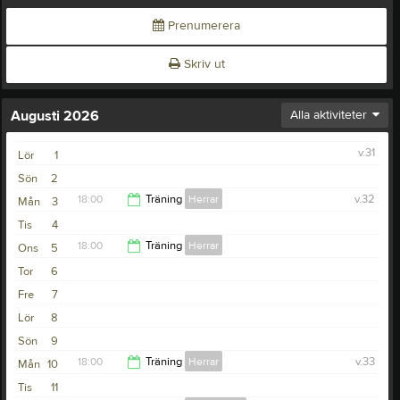
Prenumerera
Skriv ut
Augusti 2026
Alla aktiviteter
v.31
Lör
1
Sön
2
18:00
Träning
Herrar
v.32
Mån
3
Tis
4
19:30
18:00
Träning
Herrar
Ons
5
Tor
6
19:30
Fre
7
Lör
8
Sön
9
18:00
Träning
Herrar
v.33
Mån
10
Tis
11