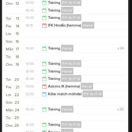
19:30
18:00
Träning
P/F 16-17-18
Ons
12
18:00
Träning
Herrar
19:00
18:00
Träning
P/F 16-17-18
Tor
13
19:30
19:15
IFK Hindås (hemma)
Herrar
Fre
14
19:00
Lör
15
21:15
Sön
16
18:00
Träning
Herrar
v.34
Mån
17
Tis
18
19:30
18:00
Träning
P/F 16-17-18
Ons
19
18:00
Träning
Herrar
19:00
18:00
Träning
P/F 16-17-18
Tor
20
19:30
19:00
Askims IK (hemma)
Herrar
Fre
21
19:00
12:00
Killar match mölndal
P/F 16-17-18
Lör
22
21:00
Sön
23
13:00
18:00
Träning
Herrar
v.35
Mån
24
Tis
25
19:30
18:00
Träning
P/F 16-17-18
Ons
26