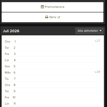
Prenumerera
Skriv ut
Juli 2026
Alla aktiviteter
v.27
Ons
1
Tor
2
Fre
3
Lör
4
Sön
5
v.28
Mån
6
Tis
7
Ons
8
Tor
9
Fre
10
Lör
11