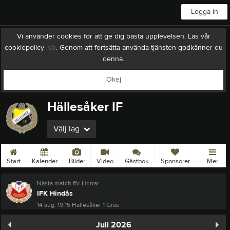
Logga in
Vi använder cookies för att ge dig bästa upplevelsen. Läs vår
cookiepolicy
här
. Genom att fortsätta använda tjänsten godkänner du
denna.
Okej
Hällesåker IF
Välj lag
Start
Kalender
Bilder
Video
Gästbok
Sponsorer
Mer
Nästa match för Herrar
IFK Hindås
14 aug, 19:15
Hällesåker 1 Gräs
Juli 2026