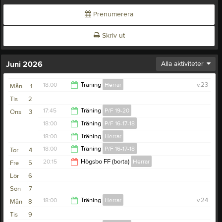
Prenumerera
Skriv ut
Juni 2026
Alla aktiviteter
18:00
Träning
Herrar
v.23
Mån
1
Tis
2
19:30
17:45
Träning
P/F 19-20
Ons
3
18:00
Träning
P/F 16-17-18
18:30
18:00
Träning
Herrar
19:00
18:00
Träning
P/F 16-17-18
Tor
4
19:30
20:15
Högsbo FF (borta)
Herrar
Fre
5
19:00
Lör
6
22:15
Sön
7
18:00
Träning
Herrar
v.24
Mån
8
Tis
9