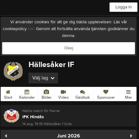
Logga in
Vi använder cookies för att ge dig bästa upplevelsen. Läs vår
cookiepolicy
här
. Genom att fortsätta använda tjänsten godkänner du
denna.
Okej
Hällesåker IF
Välj lag
Start
Kalender
Bilder
Video
Gästbok
Sponsorer
Mer
Nästa match för Herrar
IFK Hindås
14 aug, 19:15
Hällesåker 1 Gräs
Juni 2026