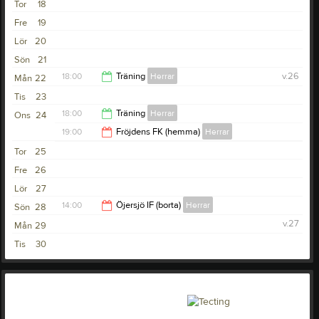
Tor
18
21:00
Fre
19
Lör
20
Sön
21
18:00
Träning
Herrar
v.26
Mån
22
Tis
23
19:30
18:00
Träning
Herrar
Ons
24
19:00
Fröjdens FK (hemma)
Herrar
19:30
Tor
25
21:00
Fre
26
Lör
27
14:00
Öjersjö IF (borta)
Herrar
Sön
28
v.27
Mån
29
16:00
Tis
30