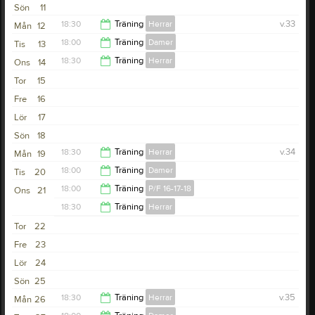
Sön
11
18:30
Träning
Herrar
v.33
Mån
12
18:00
Träning
Damer
Tis
13
20:00
18:30
Träning
Herrar
Ons
14
19:30
Tor
15
20:00
Fre
16
Lör
17
Sön
18
18:30
Träning
Herrar
v.34
Mån
19
18:00
Träning
Damer
Tis
20
20:00
18:00
Träning
P/F 16-17-18
Ons
21
19:30
18:30
Träning
Herrar
19:00
Tor
22
20:00
Fre
23
Lör
24
Sön
25
18:30
Träning
Herrar
v.35
Mån
26