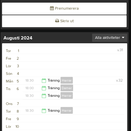
Prenumerera
Skriv ut
Augusti 2024
Alla aktiviteter
v.31
Tor
1
Fre
2
Lör
3
Sön
4
18:30
Träning
Herrar
v.32
Mån
5
18:00
Träning
Damer
Tis
6
20:00
18:30
Träning
Herrar
19:30
Ons
7
20:00
18:30
Träning
Herrar
Tor
8
Fre
9
20:00
Lör
10