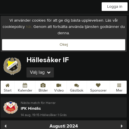
Logga in
Vi använder cookies för att ge dig bästa upplevelsen. Läs vår
cookiepolicy
här
. Genom att fortsätta använda tjänsten godkänner du
denna.
Okej
Hällesåker IF
Välj lag
Start
Kalender
Bilder
Video
Gästbok
Sponsorer
Mer
Nästa match för Herrar
IFK Hindås
14 aug, 19:15
Hällesåker 1 Gräs
Augusti 2024