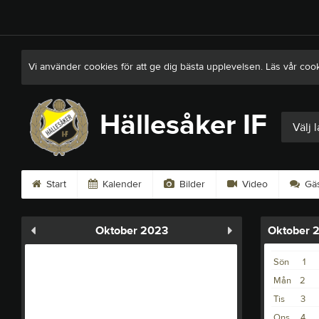
Vi använder cookies för att ge dig bästa upplevelsen. Läs vår coo
Hällesåker IF
Välj 
Start
Kalender
Bilder
Video
Gäs
Oktober 2023
Oktober 
Sön
1
Mån
2
Tis
3
Ons
4