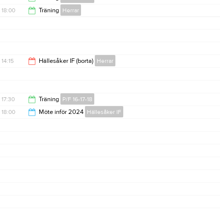
18:00
Träning
Herrar
18:30
19:30
14:15
Hällesåker IF (borta)
Herrar
16:15
17:30
Träning
P/F 16-17-18
18:00
Möte inför 2024
Hällesåker IF
18:30
20:00