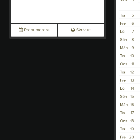
Tor
5
Fre
6
Prenumerera
Skriv ut
Lör
7
Sön
8
Mån
9
Tis
10
Ons
11
Tor
12
Fre
13
Lör
14
Sön
15
Mån
16
Tis
17
Ons
18
Tor
19
Fre
20