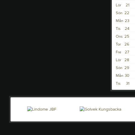
Lör
21
Sön
22
Mån
23
Tis
24
Ons
25
Tor
26
Fre
27
Lör
28
Sön
29
Mån
30
Tis
31